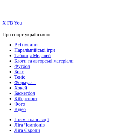
Х
FB
You
Про спорт українською
Всі новини
Паралімпійські ігри
Таблиця Медалей
Блоги та авторські матеріали
Футбол
Бокс
Теніс
Формула 1
Хокей
Баскетбол
Кіберспорт
Фото
Відео
Прямі трансляції
Ліга Чемпіонів
Ліга Європи