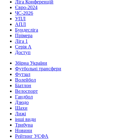
Ліга Конференцій
Євро-2024
ЧС-2026
УПЛ
АПЛ
Бундесліга
Прімера
Ліга 1
Серія А
Доступ
Збірна України
Футбольні трансфери
Футзал
Волейбол
Біатлон
Велоспорт
Гандбол
Дзюдо
Шахи
Лижі
інші види
Трибуна
Новини
Рейтинг УЄФА