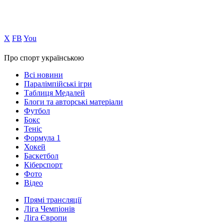
Х
FB
You
Про спорт українською
Всі новини
Паралімпійські ігри
Таблиця Медалей
Блоги та авторські матеріали
Футбол
Бокс
Теніс
Формула 1
Хокей
Баскетбол
Кіберспорт
Фото
Відео
Прямі трансляції
Ліга Чемпіонів
Ліга Європи