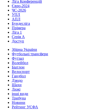
Ліга Конференцій
Євро-2024
ЧС-2026
УПЛ
АПЛ
Бундесліга
Прімера
Ліга 1
Серія А
Доступ
Збірна України
Футбольні трансфери
Футзал
Волейбол
Біатлон
Велоспорт
Гандбол
Дзюдо
Шахи
Лижі
інші види
Трибуна
Новини
Рейтинг УЄФА