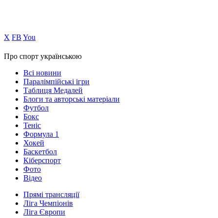
Х
FB
You
Про спорт українською
Всі новини
Паралімпійські ігри
Таблиця Медалей
Блоги та авторські матеріали
Футбол
Бокс
Теніс
Формула 1
Хокей
Баскетбол
Кіберспорт
Фото
Відео
Прямі трансляції
Ліга Чемпіонів
Ліга Європи