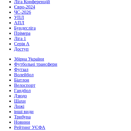
Ліга Конференцій
Євро-2024
ЧС-2026
УПЛ
АПЛ
Бундесліга
Прімера
Ліга 1
Серія А
Доступ
Збірна України
Футбольні трансфери
Футзал
Волейбол
Біатлон
Велоспорт
Гандбол
Дзюдо
Шахи
Лижі
інші види
Трибуна
Новини
Рейтинг УЄФА