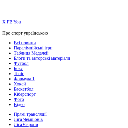
Х
FB
You
Про спорт українською
Всі новини
Паралімпійські ігри
Таблиця Медалей
Блоги та авторські матеріали
Футбол
Бокс
Теніс
Формула 1
Хокей
Баскетбол
Кіберспорт
Фото
Відео
Прямі трансляції
Ліга Чемпіонів
Ліга Європи