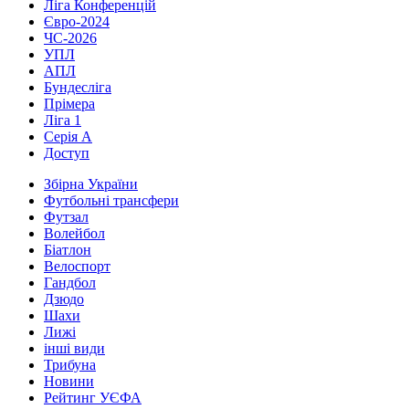
Ліга Конференцій
Євро-2024
ЧС-2026
УПЛ
АПЛ
Бундесліга
Прімера
Ліга 1
Серія А
Доступ
Збірна України
Футбольні трансфери
Футзал
Волейбол
Біатлон
Велоспорт
Гандбол
Дзюдо
Шахи
Лижі
інші види
Трибуна
Новини
Рейтинг УЄФА