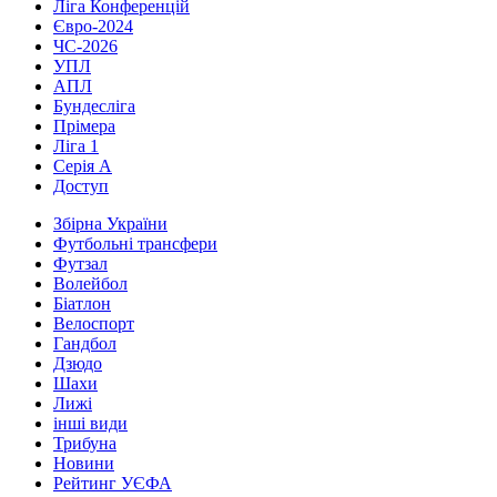
Ліга Конференцій
Євро-2024
ЧС-2026
УПЛ
АПЛ
Бундесліга
Прімера
Ліга 1
Серія А
Доступ
Збірна України
Футбольні трансфери
Футзал
Волейбол
Біатлон
Велоспорт
Гандбол
Дзюдо
Шахи
Лижі
інші види
Трибуна
Новини
Рейтинг УЄФА