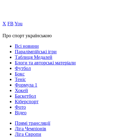
Х
FB
You
Про спорт українською
Всі новини
Паралімпійські ігри
Таблиця Медалей
Блоги та авторські матеріали
Футбол
Бокс
Теніс
Формула 1
Хокей
Баскетбол
Кіберспорт
Фото
Відео
Прямі трансляції
Ліга Чемпіонів
Ліга Європи