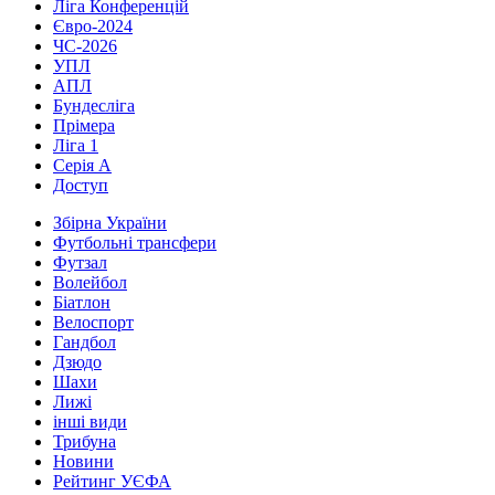
Ліга Конференцій
Євро-2024
ЧС-2026
УПЛ
АПЛ
Бундесліга
Прімера
Ліга 1
Серія А
Доступ
Збірна України
Футбольні трансфери
Футзал
Волейбол
Біатлон
Велоспорт
Гандбол
Дзюдо
Шахи
Лижі
інші види
Трибуна
Новини
Рейтинг УЄФА