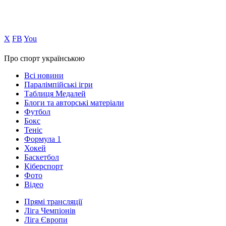
Х
FB
You
Про спорт українською
Всі новини
Паралімпійські ігри
Таблиця Медалей
Блоги та авторські матеріали
Футбол
Бокс
Теніс
Формула 1
Хокей
Баскетбол
Кіберспорт
Фото
Відео
Прямі трансляції
Ліга Чемпіонів
Ліга Європи