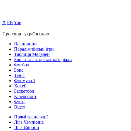
Х
FB
You
Про спорт українською
Всі новини
Паралімпійські ігри
Таблиця Медалей
Блоги та авторські матеріали
Футбол
Бокс
Теніс
Формула 1
Хокей
Баскетбол
Кіберспорт
Фото
Відео
Прямі трансляції
Ліга Чемпіонів
Ліга Європи