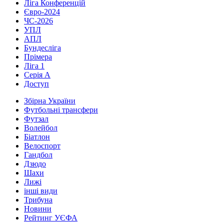
Ліга Конференцій
Євро-2024
ЧС-2026
УПЛ
АПЛ
Бундесліга
Прімера
Ліга 1
Серія А
Доступ
Збірна України
Футбольні трансфери
Футзал
Волейбол
Біатлон
Велоспорт
Гандбол
Дзюдо
Шахи
Лижі
інші види
Трибуна
Новини
Рейтинг УЄФА