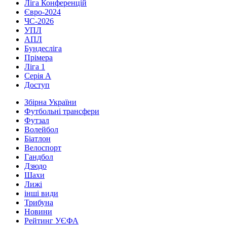
Ліга Конференцій
Євро-2024
ЧС-2026
УПЛ
АПЛ
Бундесліга
Прімера
Ліга 1
Серія А
Доступ
Збірна України
Футбольні трансфери
Футзал
Волейбол
Біатлон
Велоспорт
Гандбол
Дзюдо
Шахи
Лижі
інші види
Трибуна
Новини
Рейтинг УЄФА