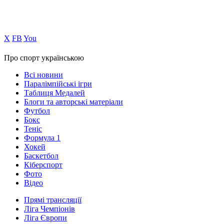
Х
FB
You
Про спорт українською
Всі новини
Паралімпійські ігри
Таблиця Медалей
Блоги та авторські матеріали
Футбол
Бокс
Теніс
Формула 1
Хокей
Баскетбол
Кіберспорт
Фото
Відео
Прямі трансляції
Ліга Чемпіонів
Ліга Європи