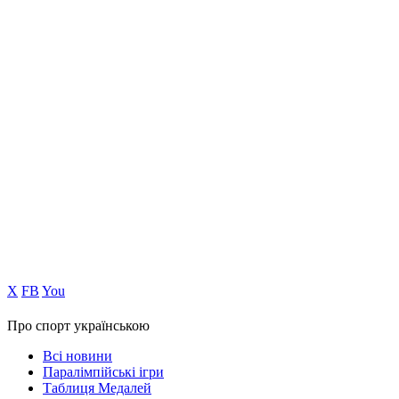
Х
FB
You
Про спорт українською
Всі новини
Паралімпійські ігри
Таблиця Медалей