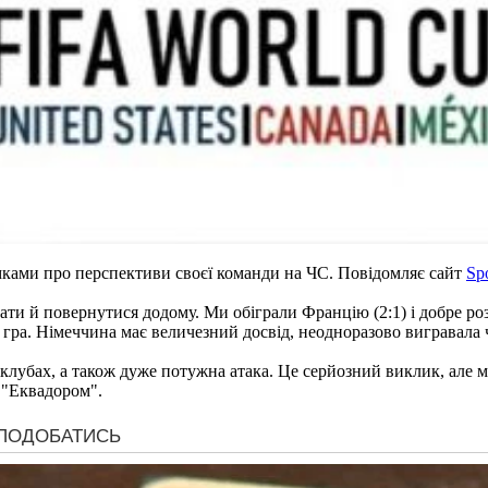
ками про перспективи своєї команди на ЧС. Повідомляє сайт
Spo
и й повернутися додому. Ми обіграли Францію (2:1) і добре роз
ра. Німеччина має величезний досвід, неодноразово вигравала ч
клубах, а також дуже потужна атака. Це серйозний виклик, але м
д "Еквадором".