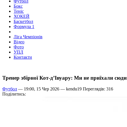
Футбол
Бокс
Теніс
ХОКЕЙ
Баскетбол
Формула 1
Ліга Чемпіонів
Відео
Фото
УПЛ
Контакти
Тренер збірної Кот-д’Івуару: Ми не приїхали сю
Футбол
— 19:00, 15 Чер 2026 —
kendu19
Переглядів: 316
Поділитись: