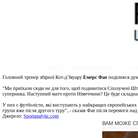
Головний тренер збірної Кот-д’Івуару
Емерс Фае
поділився дум
"Ми приїхали сюди не для того, щоб подивитися Сполучені Штат
суперника. Наступний матч проти Німеччини? Це буде складна г
У них є футболісти, які виступають у найкращих європейських 
групи вже після другого туру", - сказав Фае після перемоги на
Джерело:
Sportanalytic.com