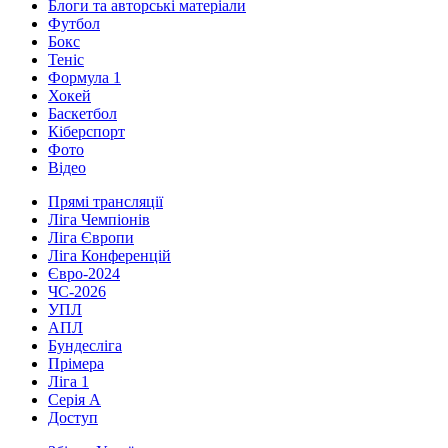
Блоги та авторські матеріали
Футбол
Бокс
Теніс
Формула 1
Хокей
Баскетбол
Кіберспорт
Фото
Відео
Прямі трансляції
Ліга Чемпіонів
Ліга Європи
Ліга Конференцій
Євро-2024
ЧС-2026
УПЛ
АПЛ
Бундесліга
Прімера
Ліга 1
Серія А
Доступ