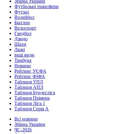
Збірна України
Футбольні трансфери
Футзал
Волейбол
Біатлон
Велоспорт
Гандбол
Дзюдо
Шахи
Лижі
інші види
Трибуна
Новини
Рейтинг УЄФА
Рейтинг ФІФА
Таблиця УПЛ
Таблиця АПЛ
Таблиця Бундесліга
Таблиця Прімера
Таблиця Ліга 1
Таблиця Серія А
Всі новини
Збірна України
ЧС-2026