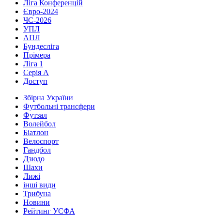
Ліга Конференцій
Євро-2024
ЧС-2026
УПЛ
АПЛ
Бундесліга
Прімера
Ліга 1
Серія А
Доступ
Збірна України
Футбольні трансфери
Футзал
Волейбол
Біатлон
Велоспорт
Гандбол
Дзюдо
Шахи
Лижі
інші види
Трибуна
Новини
Рейтинг УЄФА