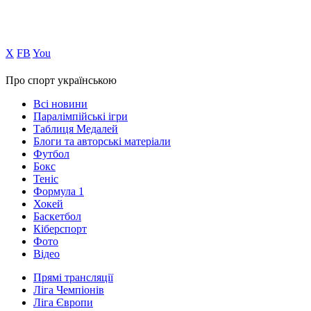
Х
FB
You
Про спорт українською
Всі новини
Паралімпійські ігри
Таблиця Медалей
Блоги та авторські матеріали
Футбол
Бокс
Теніс
Формула 1
Хокей
Баскетбол
Кіберспорт
Фото
Відео
Прямі трансляції
Ліга Чемпіонів
Ліга Європи