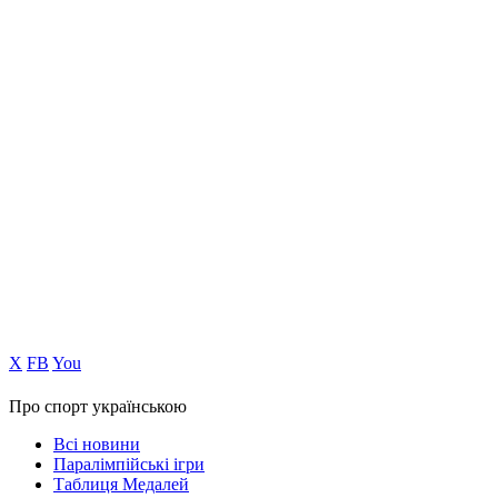
Х
FB
You
Про спорт українською
Всі новини
Паралімпійські ігри
Таблиця Медалей