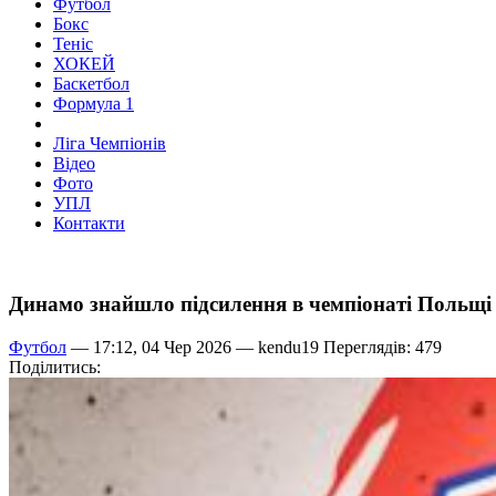
Футбол
Бокс
Теніс
ХОКЕЙ
Баскетбол
Формула 1
Ліга Чемпіонів
Відео
Фото
УПЛ
Контакти
Динамо знайшло підсилення в чемпіонаті Польщі
Футбол
— 17:12, 04 Чер 2026 —
kendu19
Переглядів: 479
Поділитись: