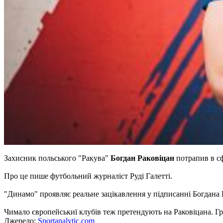
Захисник польського "Ракува"
Богдан Раковіцан
потрапив в сф
Про це пише футбольний журналіст Руді Галетті.
"Динамо" проявляє реальне зацікавлення у підписанні Богдана 
Чимало європейськиї клубів теж претендують на Раковіцана. Гра
Джерело:
Sportanalytic.com