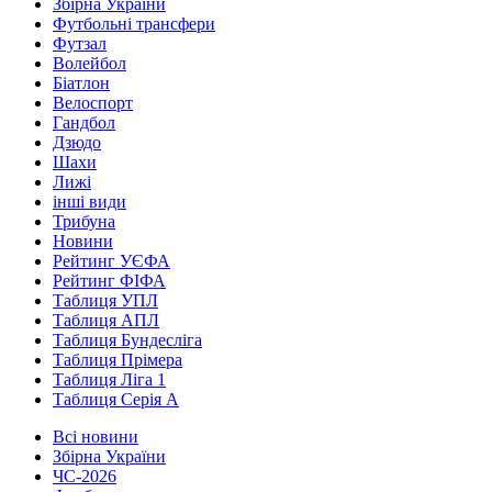
Збірна України
Футбольні трансфери
Футзал
Волейбол
Біатлон
Велоспорт
Гандбол
Дзюдо
Шахи
Лижі
інші види
Трибуна
Новини
Рейтинг УЄФА
Рейтинг ФІФА
Таблиця УПЛ
Таблиця АПЛ
Таблиця Бундесліга
Таблиця Прімера
Таблиця Ліга 1
Таблиця Серія А
Всі новини
Збірна України
ЧС-2026