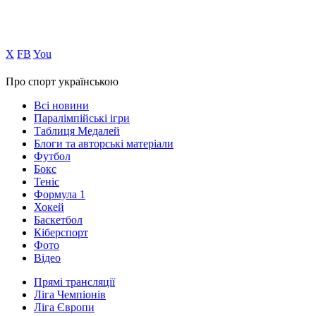
Х
FB
You
Про спорт українською
Всі новини
Паралімпійські ігри
Таблиця Медалей
Блоги та авторські матеріали
Футбол
Бокс
Теніс
Формула 1
Хокей
Баскетбол
Кіберспорт
Фото
Відео
Прямі трансляції
Ліга Чемпіонів
Ліга Європи