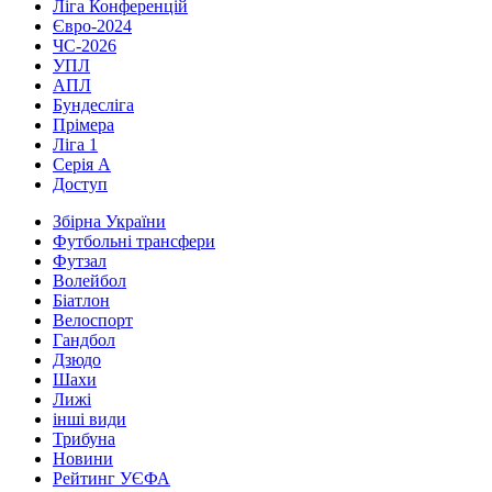
Ліга Конференцій
Євро-2024
ЧС-2026
УПЛ
АПЛ
Бундесліга
Прімера
Ліга 1
Серія А
Доступ
Збірна України
Футбольні трансфери
Футзал
Волейбол
Біатлон
Велоспорт
Гандбол
Дзюдо
Шахи
Лижі
інші види
Трибуна
Новини
Рейтинг УЄФА