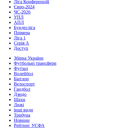
Ліга Конференцій
Євро-2024
ЧС-2026
УПЛ
АПЛ
Бундесліга
Прімера
Ліга 1
Серія А
Доступ
Збірна України
Футбольні трансфери
Футзал
Волейбол
Біатлон
Велоспорт
Гандбол
Дзюдо
Шахи
Лижі
інші види
Трибуна
Новини
Рейтинг УЄФА