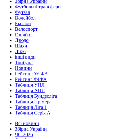
Збірна України
Футбольні трансфери
Футзал
Волейбол
Біатлон
Велоспорт
Гандбол
Дзюдо
Шахи
Лижі
інші види
Трибуна
Новини
Рейтинг УЄФА
Рейтинг ФІФА
Таблиця УПЛ
Таблиця АПЛ
Таблиця Бундесліга
Таблиця Прімера
Таблиця Ліга 1
Таблиця Серія А
Всі новини
Збірна України
ЧС-2026