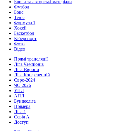
Блоги та авторські матеріали
Футбол
Бокс
Теніс
Формула 1
Хокей
Баскетбол
Кіберспорт
Фото
Відео
Прямі трансляції
Ліга Чемпіонів
Ліга Європи
Ліга Конференцій
Євро-2024
ЧС-2026
УПЛ
АПЛ
Бундесліга
Прімера
Ліга 1
Серія А
Доступ