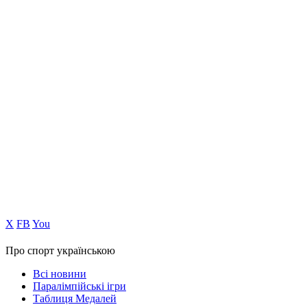
Х
FB
You
Про спорт українською
Всі новини
Паралімпійські ігри
Таблиця Медалей