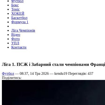
Футбол
Бокс
Теніс
ХОКЕЙ
Баскетбол
Формула 1
Ліга Чемпіонів
Відео
Фото
УПЛ
Контакти
Ліга 1. ПСЖ і Забарний стали чемпіонами Франці
Футбол
— 08:37, 14 Тра 2026 —
kendu19
Переглядів: 437
Поділитись: