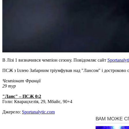
В Лізі 1 визначився чемпіон сезону. Повідомляє сайт
Sportanalyt
ПСЖ з Іллею Забарним тріумфував над "Лансом" і достроково 
Чемпіонат Франції
29 тур
"Ланс" – ПСЖ 0:2
Голи: Кварацхелія, 29, Мбайє, 90+4
Джерело:
Sportanalytic.com