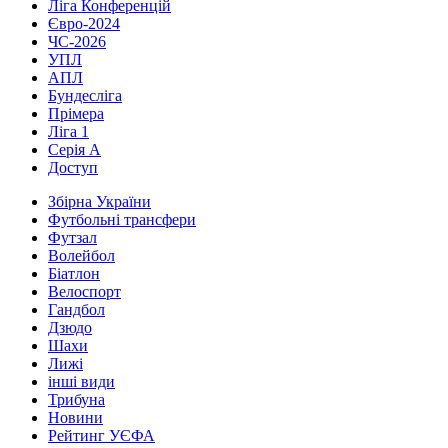
Ліга Конференцій
Євро-2024
ЧС-2026
УПЛ
АПЛ
Бундесліга
Прімера
Ліга 1
Серія А
Доступ
Збірна України
Футбольні трансфери
Футзал
Волейбол
Біатлон
Велоспорт
Гандбол
Дзюдо
Шахи
Лижі
інші види
Трибуна
Новини
Рейтинг УЄФА