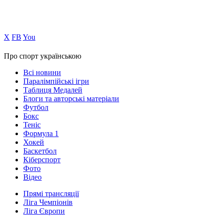
Х
FB
You
Про спорт українською
Всі новини
Паралімпійські ігри
Таблиця Медалей
Блоги та авторські матеріали
Футбол
Бокс
Теніс
Формула 1
Хокей
Баскетбол
Кіберспорт
Фото
Відео
Прямі трансляції
Ліга Чемпіонів
Ліга Європи