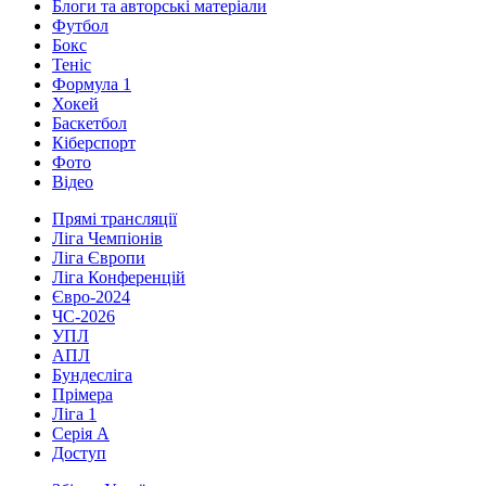
Блоги та авторські матеріали
Футбол
Бокс
Теніс
Формула 1
Хокей
Баскетбол
Кіберспорт
Фото
Відео
Прямі трансляції
Ліга Чемпіонів
Ліга Європи
Ліга Конференцій
Євро-2024
ЧС-2026
УПЛ
АПЛ
Бундесліга
Прімера
Ліга 1
Серія А
Доступ