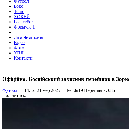
Футбол
Бокс
Теніс
ХОКЕЙ
Баскетбол
Формула 1
Ліга Чемпіонів
Відео
Фото
УПЛ
Контакти
Офіційно. Боснійський захисник перейшов в Зор
Футбол
— 14:12, 21 Чер 2025 —
kendu19
Переглядів: 686
Поділитись: