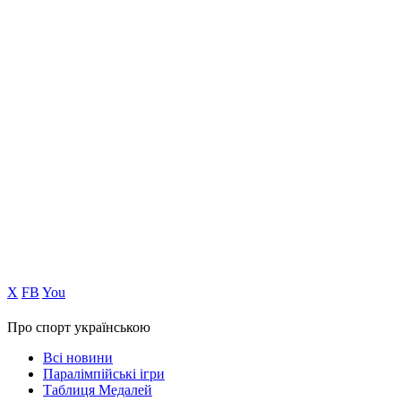
Х
FB
You
Про спорт українською
Всі новини
Паралімпійські ігри
Таблиця Медалей