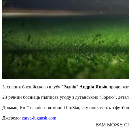
Захисник боснійського клубу "Раднік"
Андрія Яньїч
продовжить
23-річний боснієць підписав угоду з луганською "Зорею", деталі 
Додамо, Яньїч - клієнт компанії ProStar, яку пов'язують з фут
Джерело:
zarya-lugansk.com