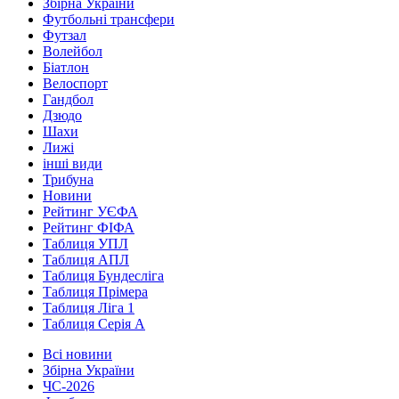
Збірна України
Футбольні трансфери
Футзал
Волейбол
Біатлон
Велоспорт
Гандбол
Дзюдо
Шахи
Лижі
інші види
Трибуна
Новини
Рейтинг УЄФА
Рейтинг ФІФА
Таблиця УПЛ
Таблиця АПЛ
Таблиця Бундесліга
Таблиця Прімера
Таблиця Ліга 1
Таблиця Серія А
Всі новини
Збірна України
ЧС-2026