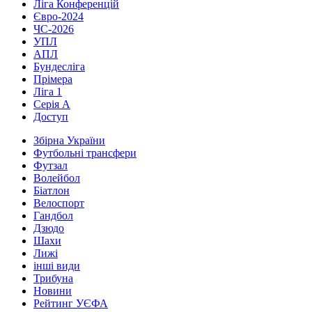
Ліга Конференцій
Євро-2024
ЧС-2026
УПЛ
АПЛ
Бундесліга
Прімера
Ліга 1
Серія А
Доступ
Збірна України
Футбольні трансфери
Футзал
Волейбол
Біатлон
Велоспорт
Гандбол
Дзюдо
Шахи
Лижі
інші види
Трибуна
Новини
Рейтинг УЄФА