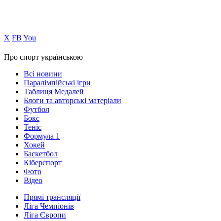
Х
FB
You
Про спорт українською
Всі новини
Паралімпійські ігри
Таблиця Медалей
Блоги та авторські матеріали
Футбол
Бокс
Теніс
Формула 1
Хокей
Баскетбол
Кіберспорт
Фото
Відео
Прямі трансляції
Ліга Чемпіонів
Ліга Європи