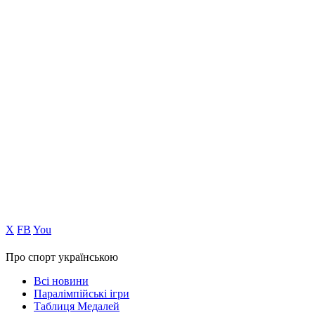
Х
FB
You
Про спорт українською
Всі новини
Паралімпійські ігри
Таблиця Медалей