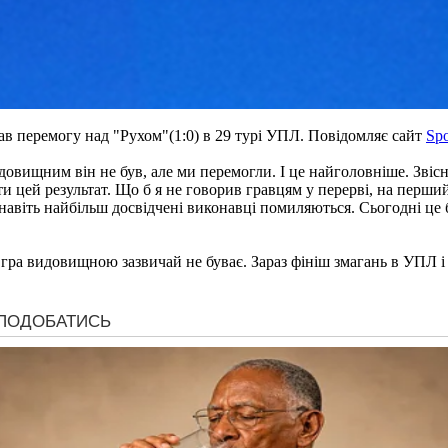
в перемогу над "Рухом"(1:0) в 29 турі УПЛ. Повідомляє сайт
Spo
овищним він не був, але ми перемогли. І це найголовніше. Звісно
гти цей результат. Що б я не говорив гравцям у перерві, на перш
м навіть найбільш досвідчені виконавці помиляються. Сьогодні це
о гра видовищною зазвичай не буває. Зараз фініш змагань в УПЛ і 