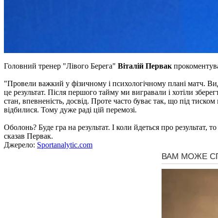
Головний тренер "Лівого Берега"
Віталій Первак
прокоментува
"Провели важкий у фізичному і психологічному плані матч. Вид
це результат. Після першого тайму ми вигравали і хотіли збере
стан, впевненість, досвід. Проте часто буває так, що під тиско
відбилися. Тому дуже раді цій перемозі.
Оболонь? Буде гра на результат. І коли йдеться про результат, т
сказав Первак.
Джерело:
Sportanalytic.com