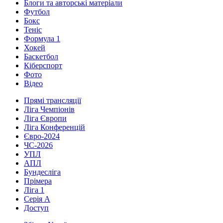
Блоги та авторські матеріали
Футбол
Бокс
Теніс
Формула 1
Хокей
Баскетбол
Кіберспорт
Фото
Відео
Прямі трансляції
Ліга Чемпіонів
Ліга Європи
Ліга Конференцій
Євро-2024
ЧС-2026
УПЛ
АПЛ
Бундесліга
Прімера
Ліга 1
Серія А
Доступ