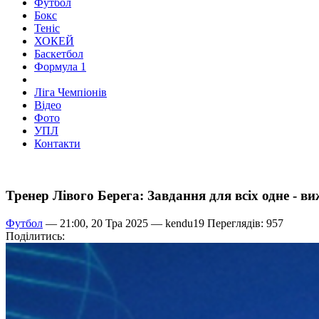
Футбол
Бокс
Теніс
ХОКЕЙ
Баскетбол
Формула 1
Ліга Чемпіонів
Відео
Фото
УПЛ
Контакти
Тренер Лівого Берега: Завдання для всіх одне - в
Футбол
— 21:00, 20 Тра 2025 —
kendu19
Переглядів: 957
Поділитись: