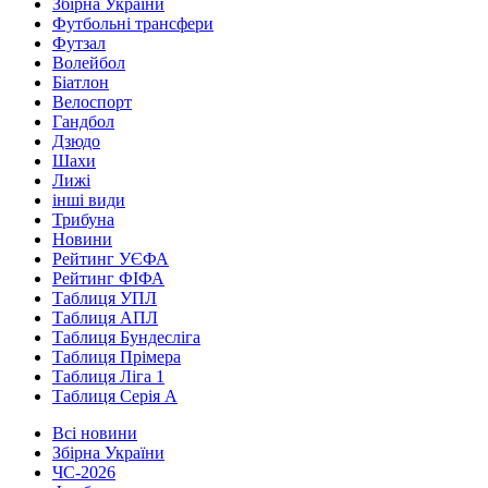
Збірна України
Футбольні трансфери
Футзал
Волейбол
Біатлон
Велоспорт
Гандбол
Дзюдо
Шахи
Лижі
інші види
Трибуна
Новини
Рейтинг УЄФА
Рейтинг ФІФА
Таблиця УПЛ
Таблиця АПЛ
Таблиця Бундесліга
Таблиця Прімера
Таблиця Ліга 1
Таблиця Серія А
Всі новини
Збірна України
ЧС-2026