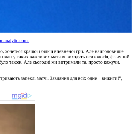
rtanalytic.com.
, хочеться кращої і більш впевненої гри. Але найголовніше –
ий план у таких важливих матчах виходять психологія, фізичний
 було також. Але сьогодні ми витримали та, просто кажучи,
тривають запеклі матчі. Завдання для всіх одне – вижити!", -