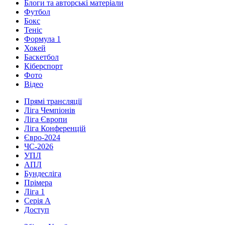
Блоги та авторські матеріали
Футбол
Бокс
Теніс
Формула 1
Хокей
Баскетбол
Кіберспорт
Фото
Відео
Прямі трансляції
Ліга Чемпіонів
Ліга Європи
Ліга Конференцій
Євро-2024
ЧС-2026
УПЛ
АПЛ
Бундесліга
Прімера
Ліга 1
Серія А
Доступ