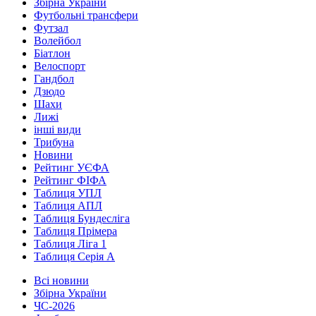
Збірна України
Футбольні трансфери
Футзал
Волейбол
Біатлон
Велоспорт
Гандбол
Дзюдо
Шахи
Лижі
інші види
Трибуна
Новини
Рейтинг УЄФА
Рейтинг ФІФА
Таблиця УПЛ
Таблиця АПЛ
Таблиця Бундесліга
Таблиця Прімера
Таблиця Ліга 1
Таблиця Серія А
Всі новини
Збірна України
ЧС-2026