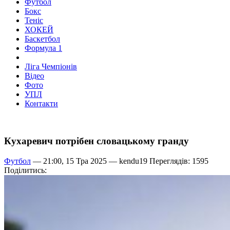
Футбол
Бокс
Теніс
ХОКЕЙ
Баскетбол
Формула 1
Ліга Чемпіонів
Відео
Фото
УПЛ
Контакти
Кухаревич потрібен словацькому гранду
Футбол
— 21:00, 15 Тра 2025 —
kendu19
Переглядів: 1595
Поділитись: