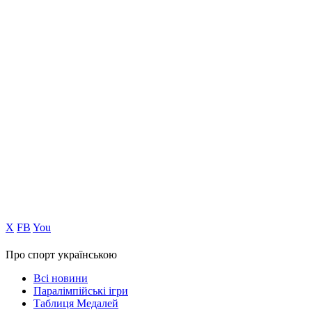
Х
FB
You
Про спорт українською
Всі новини
Паралімпійські ігри
Таблиця Медалей