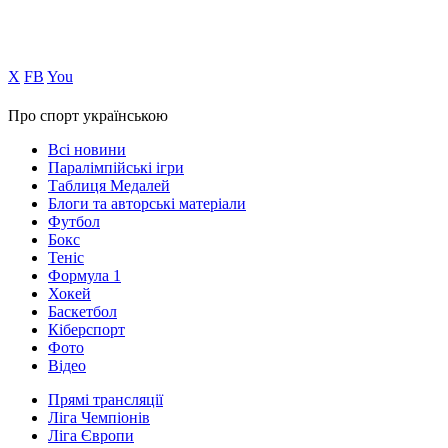
Х
FB
You
Про спорт українською
Всі новини
Паралімпійські ігри
Таблиця Медалей
Блоги та авторські матеріали
Футбол
Бокс
Теніс
Формула 1
Хокей
Баскетбол
Кіберспорт
Фото
Відео
Прямі трансляції
Ліга Чемпіонів
Ліга Європи