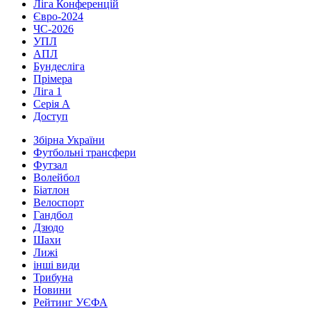
Ліга Конференцій
Євро-2024
ЧС-2026
УПЛ
АПЛ
Бундесліга
Прімера
Ліга 1
Серія А
Доступ
Збірна України
Футбольні трансфери
Футзал
Волейбол
Біатлон
Велоспорт
Гандбол
Дзюдо
Шахи
Лижі
інші види
Трибуна
Новини
Рейтинг УЄФА