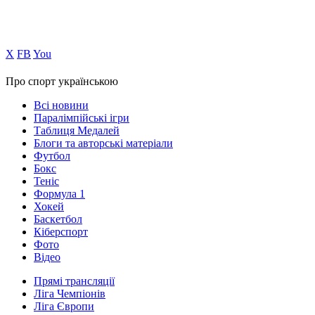
Х
FB
You
Про спорт українською
Всі новини
Паралімпійські ігри
Таблиця Медалей
Блоги та авторські матеріали
Футбол
Бокс
Теніс
Формула 1
Хокей
Баскетбол
Кіберспорт
Фото
Відео
Прямі трансляції
Ліга Чемпіонів
Ліга Європи