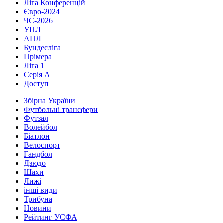
Ліга Конференцій
Євро-2024
ЧС-2026
УПЛ
АПЛ
Бундесліга
Прімера
Ліга 1
Серія А
Доступ
Збірна України
Футбольні трансфери
Футзал
Волейбол
Біатлон
Велоспорт
Гандбол
Дзюдо
Шахи
Лижі
інші види
Трибуна
Новини
Рейтинг УЄФА