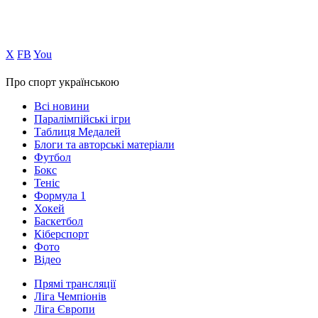
Х
FB
You
Про спорт українською
Всі новини
Паралімпійські ігри
Таблиця Медалей
Блоги та авторські матеріали
Футбол
Бокс
Теніс
Формула 1
Хокей
Баскетбол
Кіберспорт
Фото
Відео
Прямі трансляції
Ліга Чемпіонів
Ліга Європи