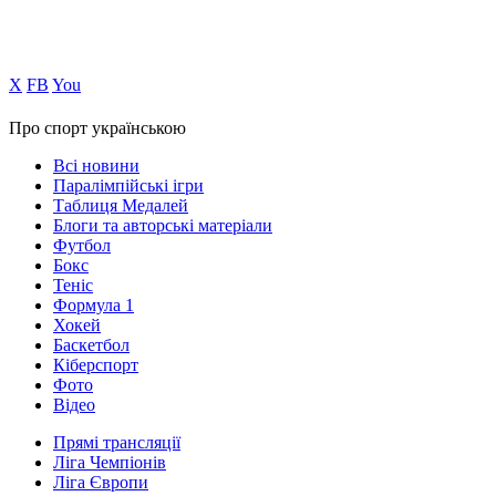
Х
FB
You
Про спорт українською
Всі новини
Паралімпійські ігри
Таблиця Медалей
Блоги та авторські матеріали
Футбол
Бокс
Теніс
Формула 1
Хокей
Баскетбол
Кіберспорт
Фото
Відео
Прямі трансляції
Ліга Чемпіонів
Ліга Європи