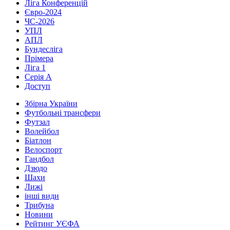
Ліга Конференцій
Євро-2024
ЧС-2026
УПЛ
АПЛ
Бундесліга
Прімера
Ліга 1
Серія А
Доступ
Збірна України
Футбольні трансфери
Футзал
Волейбол
Біатлон
Велоспорт
Гандбол
Дзюдо
Шахи
Лижі
інші види
Трибуна
Новини
Рейтинг УЄФА