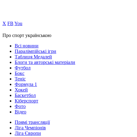
Х
FB
You
Про спорт українською
Всі новини
Паралімпійські ігри
Таблиця Медалей
Блоги та авторські матеріали
Футбол
Бокс
Теніс
Формула 1
Хокей
Баскетбол
Кіберспорт
Фото
Відео
Прямі трансляції
Ліга Чемпіонів
Ліга Європи