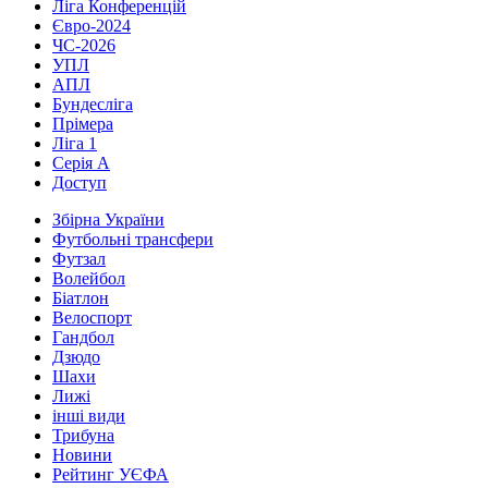
Ліга Конференцій
Євро-2024
ЧС-2026
УПЛ
АПЛ
Бундесліга
Прімера
Ліга 1
Серія А
Доступ
Збірна України
Футбольні трансфери
Футзал
Волейбол
Біатлон
Велоспорт
Гандбол
Дзюдо
Шахи
Лижі
інші види
Трибуна
Новини
Рейтинг УЄФА