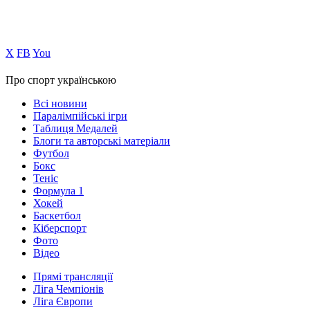
Х
FB
You
Про спорт українською
Всі новини
Паралімпійські ігри
Таблиця Медалей
Блоги та авторські матеріали
Футбол
Бокс
Теніс
Формула 1
Хокей
Баскетбол
Кіберспорт
Фото
Відео
Прямі трансляції
Ліга Чемпіонів
Ліга Європи