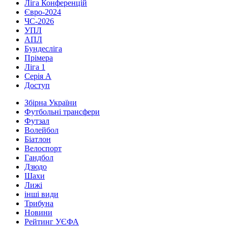
Ліга Конференцій
Євро-2024
ЧС-2026
УПЛ
АПЛ
Бундесліга
Прімера
Ліга 1
Серія А
Доступ
Збірна України
Футбольні трансфери
Футзал
Волейбол
Біатлон
Велоспорт
Гандбол
Дзюдо
Шахи
Лижі
інші види
Трибуна
Новини
Рейтинг УЄФА