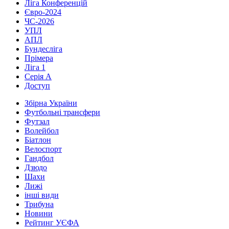
Ліга Конференцій
Євро-2024
ЧС-2026
УПЛ
АПЛ
Бундесліга
Прімера
Ліга 1
Серія А
Доступ
Збірна України
Футбольні трансфери
Футзал
Волейбол
Біатлон
Велоспорт
Гандбол
Дзюдо
Шахи
Лижі
інші види
Трибуна
Новини
Рейтинг УЄФА