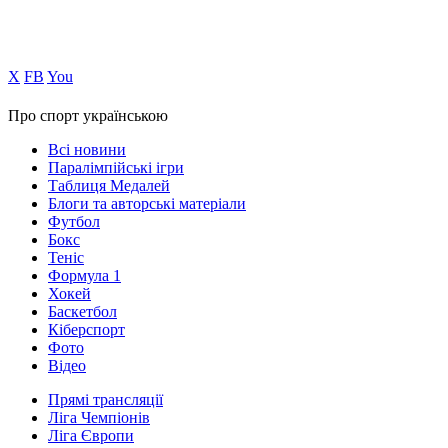
Х
FB
You
Про спорт українською
Всі новини
Паралімпійські ігри
Таблиця Медалей
Блоги та авторські матеріали
Футбол
Бокс
Теніс
Формула 1
Хокей
Баскетбол
Кіберспорт
Фото
Відео
Прямі трансляції
Ліга Чемпіонів
Ліга Європи