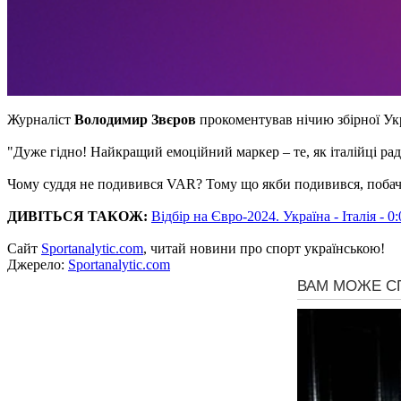
Журналіст
Володимир Звєров
прокоментував нічию збірної Укр
"Дуже гідно! Найкращий емоційний маркер – те, як італійці рад
Чому суддя не подивився VAR? Тому що якби подивився, побачив 
ДИВІТЬСЯ ТАКОЖ:
Відбір на Євро-2024. Україна - Італія - 0
Сайт
Sportanalytic.com
, читай новини про спорт українською!
Джерело:
Sportanalytic.com