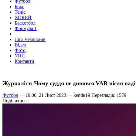
Футбол
Бокс
Теніс
ХОКЕЙ
Баскетбол
Формула 1
Ліга Чемпіонів
Відео
Фото
УПЛ
Контакти
Журналіст: Чому суддя не дивився VAR після па
Футбол
— 19:00, 21 Лист 2023 —
kendu19
Переглядів: 1579
Поділитись: