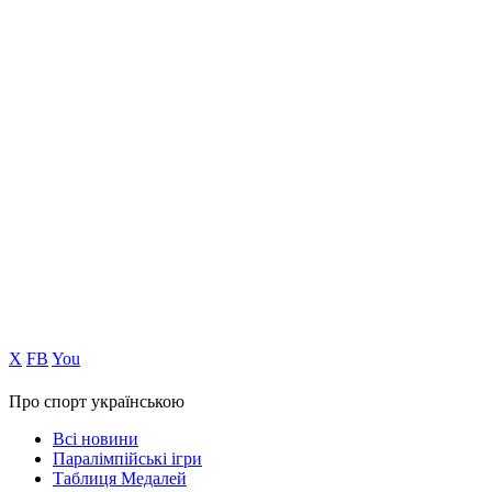
Х
FB
You
Про спорт українською
Всі новини
Паралімпійські ігри
Таблиця Медалей