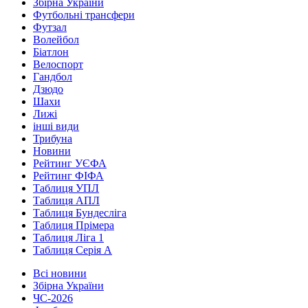
Збірна України
Футбольні трансфери
Футзал
Волейбол
Біатлон
Велоспорт
Гандбол
Дзюдо
Шахи
Лижі
інші види
Трибуна
Новини
Рейтинг УЄФА
Рейтинг ФІФА
Таблиця УПЛ
Таблиця АПЛ
Таблиця Бундесліга
Таблиця Прімера
Таблиця Ліга 1
Таблиця Серія А
Всі новини
Збірна України
ЧС-2026