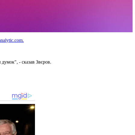
analytic.com.
думок", - сказав Звєров.