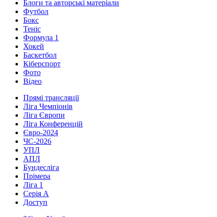
Блоги та авторські матеріали
Футбол
Бокс
Теніс
Формула 1
Хокей
Баскетбол
Кіберспорт
Фото
Відео
Прямі трансляції
Ліга Чемпіонів
Ліга Європи
Ліга Конференцій
Євро-2024
ЧС-2026
УПЛ
АПЛ
Бундесліга
Прімера
Ліга 1
Серія А
Доступ