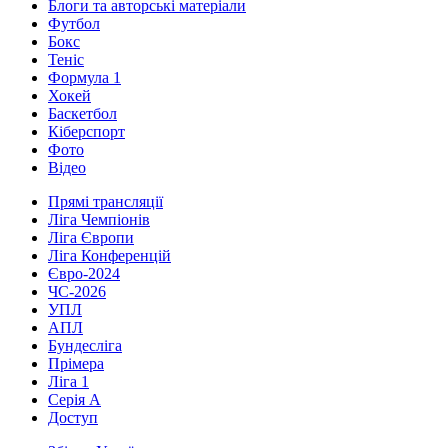
Блоги та авторські матеріали
Футбол
Бокс
Теніс
Формула 1
Хокей
Баскетбол
Кіберспорт
Фото
Відео
Прямі трансляції
Ліга Чемпіонів
Ліга Європи
Ліга Конференцій
Євро-2024
ЧС-2026
УПЛ
АПЛ
Бундесліга
Прімера
Ліга 1
Серія А
Доступ