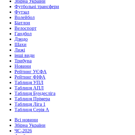
Збірна України
Футбольні трансфери
Футзал
Волейбол
Біатлон
Велоспорт
Гандбол
Дзюдо
Шахи
Лижі
інші види
Трибуна
Новини
Рейтинг УЄФА
Рейтинг ФІФА
Таблиця УПЛ
Таблиця АПЛ
Таблиця Бундесліга
Таблиця Прімера
Таблиця Ліга 1
Таблиця Серія А
Всі новини
Збірна України
ЧС-2026