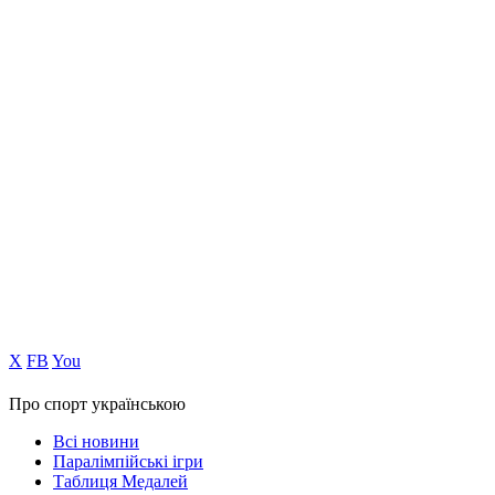
Х
FB
You
Про спорт українською
Всі новини
Паралімпійські ігри
Таблиця Медалей