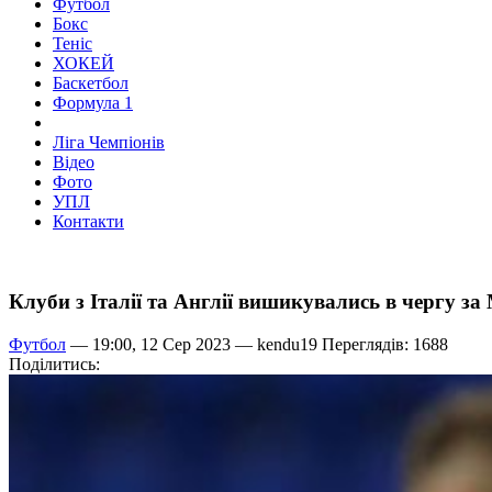
Футбол
Бокс
Теніс
ХОКЕЙ
Баскетбол
Формула 1
Ліга Чемпіонів
Відео
Фото
УПЛ
Контакти
Клуби з Італії та Англії вишикувались в чергу з
Футбол
— 19:00, 12 Сер 2023 —
kendu19
Переглядів: 1688
Поділитись: