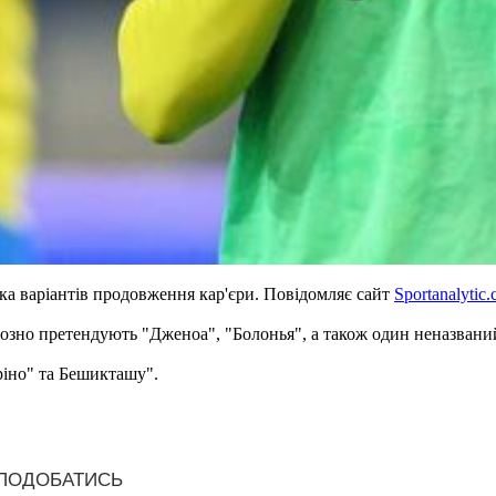
ка варіантів продовження кар'єри. Повідомляє сайт
Sportanalytic.
йозно претендують "Дженоа", "Болонья", а також один неназвани
ріно" та Бешикташу".