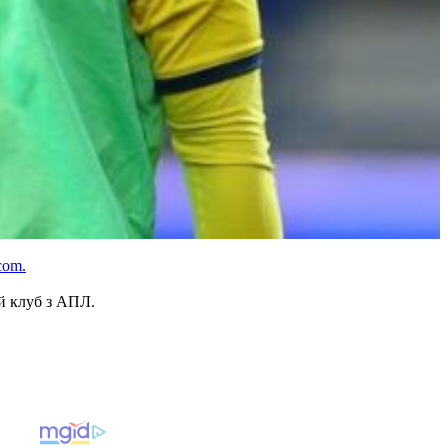
com.
й клуб з АПЛ.