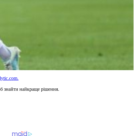
lytic.com.
об знайти найкраще рішення.