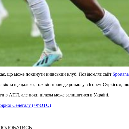
ає, що може покинути київський клуб. Повідомляє сайт
Sportana
вікна ще далеко, тож він проведе розмову з Ігорем Суркісом, щ
ати в АПЛ, але поки цілком може залишитися в Україні.
збірної Сенегалу (+ФОТО)