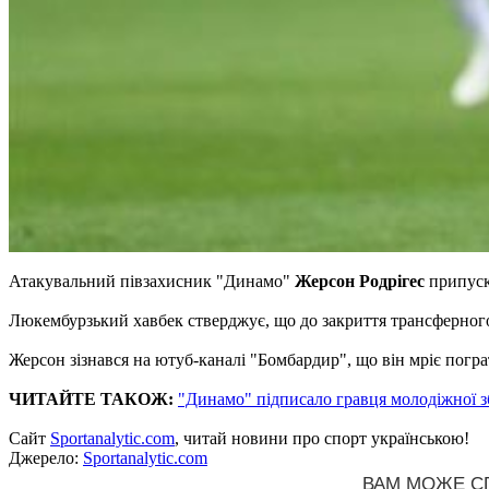
Атакувальний півзахисник "Динамо"
Жерсон Родрігес
припуск
Люкембурзький хавбек стверджує, що до закриття трансферного 
Жерсон зізнався на ютуб-каналі "Бомбардир", що він мріє погр
ЧИТАЙТЕ ТАКОЖ:
"Динамо" підписало гравця молодіжної 
Сайт
Sportanalytic.com
, читай новини про спорт українською!
Джерело:
Sportanalytic.com