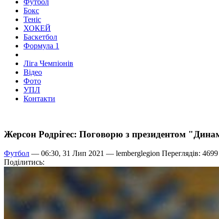
Футбол
Бокс
Теніс
ХОКЕЙ
Баскетбол
Формула 1
Ліга Чемпіонів
Відео
Фото
УПЛ
Контакти
Жерсон Родрігес: Поговорю з президентом "Динам
Футбол
— 06:30, 31 Лип 2021 —
lemberglegion
Переглядів: 4699
Поділитись: