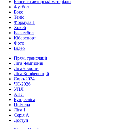
Блоги та авторські матеріали
Футбол
Бокс
Теніс
Формула 1
Хокей
Баскетбол
Кіберспорт
Фото
Відео
Прямі трансляції
Ліга Чемпіонів
Ліга Європи
Ліга Конференцій
Євро-2024
ЧС-2026
УПЛ
АПЛ
Бундесліга
Прімера
Ліга 1
Серія А
Доступ