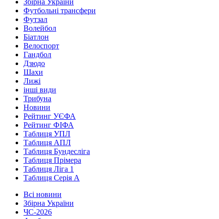
Збірна України
Футбольні трансфери
Футзал
Волейбол
Біатлон
Велоспорт
Гандбол
Дзюдо
Шахи
Лижі
інші види
Трибуна
Новини
Рейтинг УЄФА
Рейтинг ФІФА
Таблиця УПЛ
Таблиця АПЛ
Таблиця Бундесліга
Таблиця Прімера
Таблиця Ліга 1
Таблиця Серія А
Всі новини
Збірна України
ЧС-2026