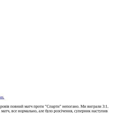
om.
і провів повний матч проти "Спарти" непогано. Ми виграли 3:1.
 матч, все нормально, але було розсічення, суперник наступив