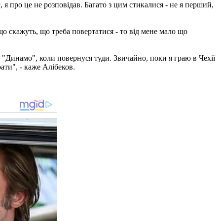
 я про це не розповідав. Багато з цим стикалися - не я перший,
що скажуть, що треба повертатися - то від мене мало що
у "Динамо", коли повернуся туди. Звичайно, поки я граю в Чехії
ати", - каже Алібеков.