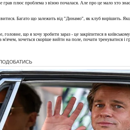
 грав плюс проблема з візою почалася. Але про це мало хто знає,
ивитися. Багато що залежить від "Динамо", як клуб вирішить. Як
е, головне, що я хочу зробити зараз - це закріпитися в київськом
 м'ячем, хочеться скоріше вийти на поле, почати тренуватися і гр