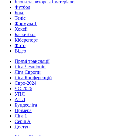
Блоги та авторські матеріали
Футбол
Бокс
Теніс
Формула 1
Хокей
Баскетбол
Кіберспорт
Фото
Відео
Прямі трансляції
Ліга Чемпіонів
Ліга Європи
Ліга Конференцій
Євро-2024
ЧС-2026
УПЛ
АПЛ
Бундесліга
Прімера
Ліга 1
Серія А
Доступ