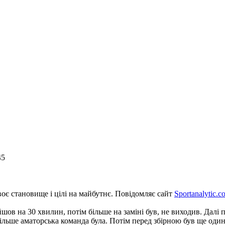
45
воє становище і цілі на майбутнє. Повідомляє сайт
Sportanalytic.c
ийшов на 30 хвилин, потім більше на заміні був, не виходив. Дал
ільше аматорська команда була. Потім перед збірною був ще один