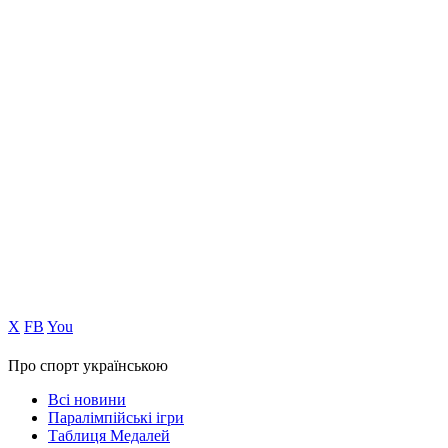
Х
FB
You
Про спорт українською
Всі новини
Паралімпійські ігри
Таблиця Медалей