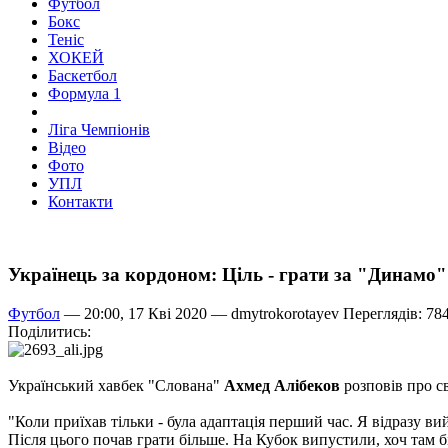
Футбол
Бокс
Теніс
ХОКЕЙ
Баскетбол
Формула 1
Ліга Чемпіонів
Відео
Фото
УПЛ
Контакти
Українець за кордоном: Ціль - грати за "Динамо"
Футбол
— 20:00, 17 Кві 2020 —
dmytrokorotayev
Переглядів: 78
Поділитись:
Український хавбек "Слована"
Ахмед Алібеков
розповів про с
"Коли приїхав тільки - була адаптація перший час. Я відразу в
Після цього почав грати більше. На Кубок випустили, хоч там б