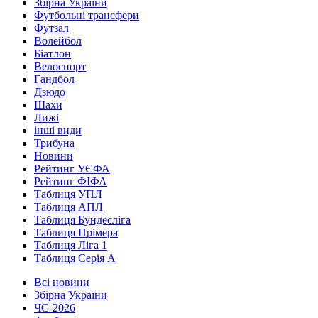
Збірна України
Футбольні трансфери
Футзал
Волейбол
Біатлон
Велоспорт
Гандбол
Дзюдо
Шахи
Лижі
інші види
Трибуна
Новини
Рейтинг УЄФА
Рейтинг ФІФА
Таблиця УПЛ
Таблиця АПЛ
Таблиця Бундесліга
Таблиця Прімера
Таблиця Ліга 1
Таблиця Серія А
Всі новини
Збірна України
ЧС-2026