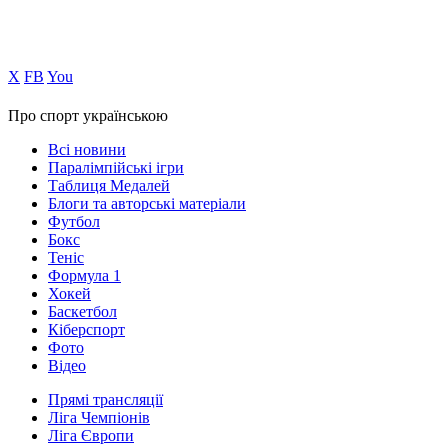
Х
FB
You
Про спорт українською
Всі новини
Паралімпійські ігри
Таблиця Медалей
Блоги та авторські матеріали
Футбол
Бокс
Теніс
Формула 1
Хокей
Баскетбол
Кіберспорт
Фото
Відео
Прямі трансляції
Ліга Чемпіонів
Ліга Європи