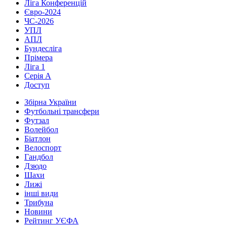
Ліга Конференцій
Євро-2024
ЧС-2026
УПЛ
АПЛ
Бундесліга
Прімера
Ліга 1
Серія А
Доступ
Збірна України
Футбольні трансфери
Футзал
Волейбол
Біатлон
Велоспорт
Гандбол
Дзюдо
Шахи
Лижі
інші види
Трибуна
Новини
Рейтинг УЄФА