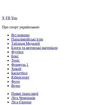
Х
FB
You
Про спорт українською
Всі новини
Паралімпійські ігри
Таблиця Медалей
Блоги та авторські матеріали
Футбол
Бокс
Теніс
Формула 1
Хокей
Баскетбол
Кіберспорт
Фото
Відео
Прямі трансляції
Ліга Чемпіонів
Ліга Європи