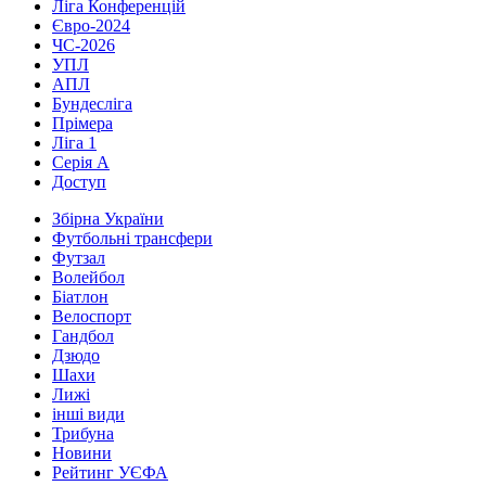
Ліга Конференцій
Євро-2024
ЧС-2026
УПЛ
АПЛ
Бундесліга
Прімера
Ліга 1
Серія А
Доступ
Збірна України
Футбольні трансфери
Футзал
Волейбол
Біатлон
Велоспорт
Гандбол
Дзюдо
Шахи
Лижі
інші види
Трибуна
Новини
Рейтинг УЄФА