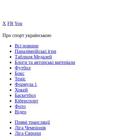
Х
FB
You
Про спорт українською
Всі новини
Паралімпійські ігри
Таблиця Медалей
Блоги та авторські матеріали
Футбол
Бокс
Теніс
Формула 1
Хокей
Баскетбол
Кіберспорт
Фото
Відео
Прямі трансляції
Ліга Чемпіонів
Ліга Європи