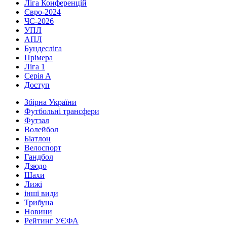
Ліга Конференцій
Євро-2024
ЧС-2026
УПЛ
АПЛ
Бундесліга
Прімера
Ліга 1
Серія А
Доступ
Збірна України
Футбольні трансфери
Футзал
Волейбол
Біатлон
Велоспорт
Гандбол
Дзюдо
Шахи
Лижі
інші види
Трибуна
Новини
Рейтинг УЄФА